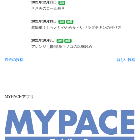
2021年12月21日
塩分
ささみのロール巻き
2021年10月19日
塩分
糖質
超簡単！しっとりやわらか～いサラダチキンの作り方
2021年10月5日
塩分
糖質
アレンジ可能!簡単キノコの塩麴炒め
過去の投稿
新しい投稿
投
稿
ナ
ビ
MYPACEアプリ
ゲ
ー
シ
ョ
ン