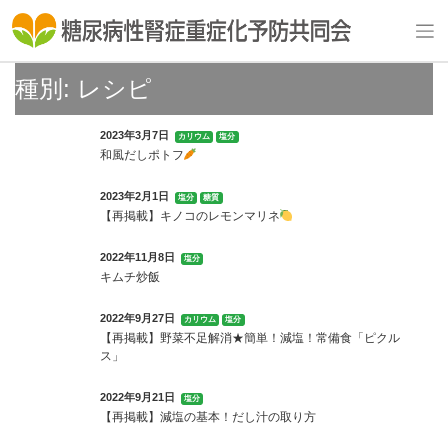
Skip
to
content
種別:
レシピ
2023年3月7日
カリウム
塩分
和風だしポトフ
2023年2月1日
塩分
糖質
【再掲載】キノコのレモンマリネ
2022年11月8日
塩分
キムチ炒飯
2022年9月27日
カリウム
塩分
【再掲載】野菜不足解消★簡単！減塩！常備食「ピクル
ス」
2022年9月21日
塩分
【再掲載】減塩の基本！だし汁の取り方