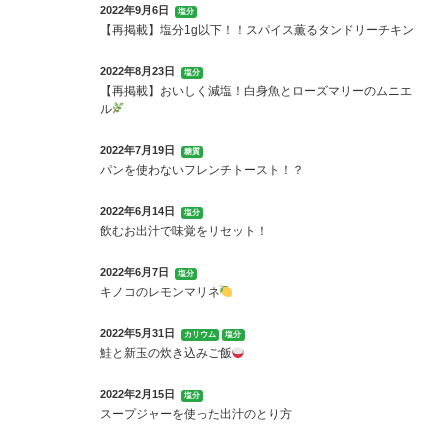
2022年9月6日
塩分
【再掲載】塩分1g以下！！スパイス薫るタンドリーチキン
2022年8月23日
塩分
【再掲載】おいしく減塩！白身魚とローズマリーのムニエ
ル
2022年7月19日
糖質
パンを使わないフレンチトースト！？
2022年6月14日
塩分
飲むお出汁で味覚をリセット！
2022年6月7日
塩分
キノコのレモンマリネ
2022年5月31日
カリウム
塩分
鮭と新玉の炊き込みご飯
2022年2月15日
塩分
スープジャーを使った出汁のとり方