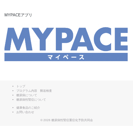
ナ
ビ
MYPACEアプリ
ゲ
ー
シ
ョ
ン
トップ
プログラム内容 郵送検査
糖尿病について
糖尿病性腎症について
健康食品のご紹介
お問い合わせ
© 2026
糖尿病性腎症重症化予防共同会