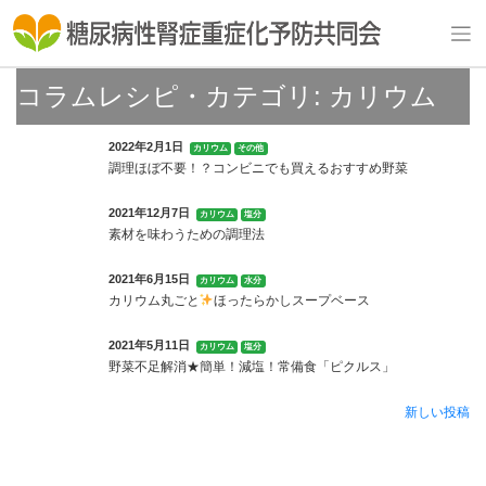
Skip
to
content
コラムレシピ・カテゴリ:
カリウム
2022年2月1日
カリウム
その他
調理ほぼ不要！？コンビニでも買えるおすすめ野菜
2021年12月7日
カリウム
塩分
素材を味わうための調理法
2021年6月15日
カリウム
水分
カリウム丸ごと
ほったらかしスープベース
2021年5月11日
カリウム
塩分
野菜不足解消★簡単！減塩！常備食「ピクルス」
新しい投稿
投
稿