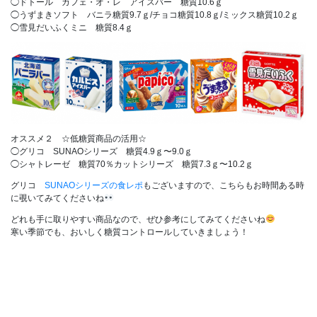
◯ドトール カフェ・オ・レ アイスバー 糖質10.6ｇ
◯うずまきソフト バニラ糖質9.7ｇ/チョコ糖質10.8ｇ/ミックス糖質10.2ｇ
◯雪見だいふくミニ 糖質8.4ｇ
オススメ２ ☆低糖質商品の活用☆
◯グリコ SUNAOシリーズ 糖質4.9ｇ〜9.0ｇ
◯シャトレーゼ 糖質70％カットシリーズ 糖質7.3ｇ〜10.2ｇ
グリコ
SUNAOシリーズの食レポ
もございますので、こちらもお時間ある時
に覗いてみてくださいね
どれも手に取りやすい商品なので、ぜひ参考にしてみてくださいね
寒い季節でも、おいしく糖質コントロールしていきましょう！