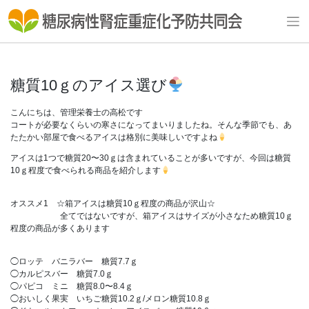
Skip
to
content
糖質10ｇのアイス選び
こんにちは、管理栄養士の高松です
コートが必要なくらいの寒さになってまいりましたね。そんな季節でも、あ
たたかい部屋で食べるアイスは格別に美味しいですよね
アイスは1つで糖質20〜30ｇは含まれていることが多いですが、今回は糖質
10ｇ程度で食べられる商品を紹介します
オススメ1 ☆箱アイスは糖質10ｇ程度の商品が沢山☆
全てではないですが、箱アイスはサイズが小さなため糖質10ｇ
程度の商品が多くあります
◯ロッテ バニラバー 糖質7.7ｇ
◯カルピスバー 糖質7.0ｇ
◯パピコ ミニ 糖質8.0〜8.4ｇ
◯おいしく果実 いちご糖質10.2ｇ/メロン糖質10.8ｇ