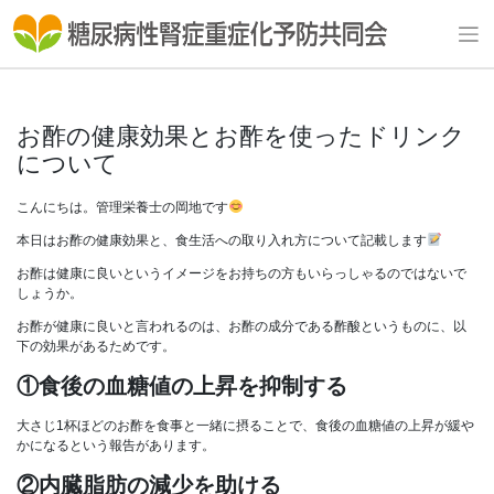
Skip
to
content
お酢の健康効果とお酢を使ったドリンク
について
こんにちは。管理栄養士の岡地です
本日はお酢の健康効果と、食生活への取り入れ方について記載します
お酢は健康に良いというイメージをお持ちの方もいらっしゃるのではないで
しょうか。
お酢が健康に良いと言われるのは、お酢の成分である酢酸というものに、以
下の効果があるためです。
①食後の血糖値の上昇を抑制する
大さじ1杯ほどのお酢を食事と一緒に摂ることで、食後の血糖値の上昇が緩や
かになるという報告があります。
②内臓脂肪の減少を助ける