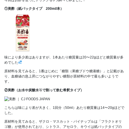
①美酢（紙パックタイプ 200ml/本）
味により多少差はありますが、1本あたり糖質量は20〜22gほどと糖質量が多
めでした
原材料を見てみると、1番はじめに「糖類（果糖ブドウ糖液糖）」と記載があ
り、血糖値の急上昇につながりやすい糖類が原材料の中で最も多いようで
す。
②美酢（お水や炭酸水
等
で割って飲む希釈タイプ）
こちらは味により差が大きく、1回分（50ml）あたり糖質量は14〜20gほどで
した。
原材料を見てみると、ザクロ・マスカット・パイナップルは「フラクトオリ
ゴ糖」が使用されており、シトラス、アセロラ、キウイは紙パックタイプの