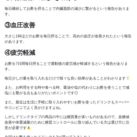
毎日継続してお酢を摂ることで内臓脂肪の減少に繋がるという報告がありま
す。
③血圧改善
大さじ1杯ほどのお酢を毎日摂ることで、高めの血圧が改善されたという報告
があります。
④疲労軽減
お酢を7日間毎日摂ることで運動後の疲労感が軽減するという報告がありま
す。
毎日少しの量を取り入れるだけで様々な良い効果があることがわかります
また、お料理をする時や食べる時、醤油や塩の代わりにお酢を使うことで減
塩にも繋がる点もありがたいポイントです◎
また、最近は生活に手軽に取り入れやすいお酢を使ったドリンクもスーパー
やコンビニでよく見かけますよね。
しかしドリンクタイプの商品の中には糖質量が多いものがあるので、血糖値
改善や体重減量のために糖質コントロールに取り組んでいる方は選び方に注
意が必要です
今回はお酢を使ったドリンクを3つ調べてみました！